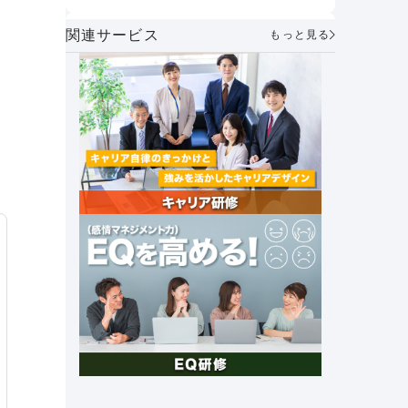
うべきか
幸
方とは？
AIメンター×1on1で実現する次世代マ
関連サービス
もっと見る
ネジメント～「個性を活かし合う」組
織づくりの実践～
社員が自ら考え、動く力を育む。人財
マネジメント制度で実現する主体的な
キャリア形成とエンゲージメント向上
｜アフラック・伊藤氏
セルフキャリアドックとは？必要性や
メリット、具体的な導入手順や企業事
例を紹介
社外キャリア相談窓口の必要性と法人
&個人向けキャリア相談サービスを紹
介
これからの時代に 求められる組織の
あり方とは？～「管理統制」から「価
値共創」のマネジメントへ～
創業26年で売上高1兆円達成。未来の
成長を支える女性活躍とその挑戦｜オ
ープンハウスグループ
社長の右腕｜ナンバー2の上司マネジ