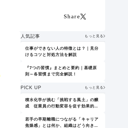
Share
人気記事
もっと見る
仕事ができない人の特徴とは？｜見分
得
けるコツと対処方法を解説
『7つの習慣』まとめと要約｜基礎原
則～各習慣まで完全解説！
る
誤りを指摘しない｜デール・カーネギ
PICK UP
もっと見る
ー『人を動かす』
積水化学が挑む「挑戦する風土」の醸
成 従業員の行動変容を促す効果的な
人格形成に影響する7つの要素｜「大
アプローチとは
人の人格形成」で取り組むべきことも
紹介
若手の早期離職につながる「キャリア
焦燥感」とは何か、組織はどう向き合
新人教育における効果的な仕事の教え