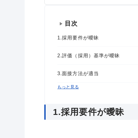
目次
1.採用要件が曖昧
2.評価（採用）基準が曖昧
3.面接方法が適当
4.カルチャーフィットが考慮され
5.間違った採用チャネル選び
6.魅力が適切に言語化されていな
7.候補者体験（CX）視点の不足
8.内定後のフォロー不足
9.採用後の受け入れ・教育体制の
まとめ
もっと見る
1.採用要件が曖昧