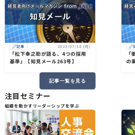
記事
2023/07/10 (月)
「松下幸之助が語る、4つの採用
「
基準」【知見メール263号】
の
る
記事一覧を見る
注目セミナー
組織を動かすリーダーシップを学ぶ