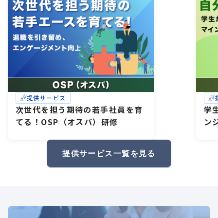
提供サービス
次世代を担う期待の若手社員を育
学
てる！OSP（オスパ）研修
ン
研
礎
提供サービス一覧を見る