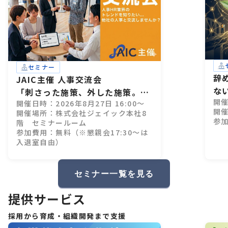
セミナー
辞
JAIC主催 人事交流会
な
「刺さった施策、外した施策。」
開催
開催日時：2026年8月27日 16:00～
28卒インターン設計、成功・失敗
開催
開催場所：株式会社ジェイック本社8
のすべて
参
階 セミナールーム
参加費用：無料（※懇親会17:30～は
入退室自由）
セミナー一覧を見る
提供サービス
採用から育成・組織開発まで支援