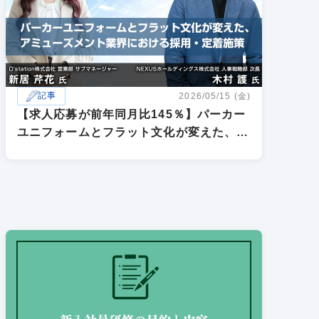
記事
2026/05/15 (金)
【求人応募が前年同月比145％】パーカー
ユニフォームとフラット文化が変えた、ア
ミューズメント業界における採用・定着施
策