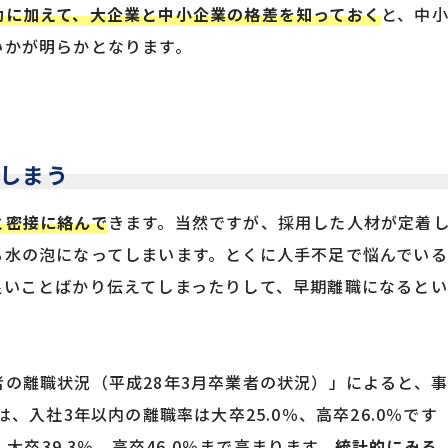
動に加えて、大企業と中小企業の格差を知っておく
と、中
いかが明らかとなります。
しまう
と密接に絡んで
きます。当然ですが、採用した人材が定着
も水の泡になってしまいます。とくに人手不足で悩んでいる
良いことばかり伝えてしまったりして、早期離職になるとい
の離職状況（平成28年3月卒業者の状況）」によると、
、入社3年以内の離職率は大卒25.0％、高卒26.0％です
、大卒39.3％、高卒46.0％まで高まります。
統計的にみる