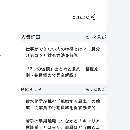
Share
人気記事
もっと見る
仕事ができない人の特徴とは？｜見分
刻
けるコツと対処方法を解説
情
『7つの習慣』まとめと要約｜基礎原
則～各習慣まで完全解説！
PICK UP
誤りを指摘しない｜デール・カーネギ
もっと見る
ー『人を動かす』
積水化学が挑む「挑戦する風土」の醸
成 従業員の行動変容を促す効果的な
人格形成に影響する7つの要素｜「大
プ
アプローチとは
人の人格形成」で取り組むべきことも
紹介
若手の早期離職につながる「キャリア
焦燥感」とは何か、組織はどう向き合
新人教育における効果的な仕事の教え