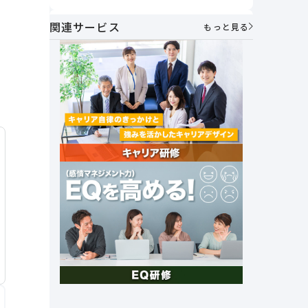
うべきか
方とは？
関連サービス
AIメンター×1on1で実現する次世代マ
もっと見る
ネジメント～「個性を活かし合う」組
織づくりの実践～
社員が自ら考え、動く力を育む。人財
マネジメント制度で実現する主体的な
キャリア形成とエンゲージメント向上
｜アフラック・伊藤氏
セルフキャリアドックとは？必要性や
メリット、具体的な導入手順や企業事
例を紹介
社外キャリア相談窓口の必要性と法人
&個人向けキャリア相談サービスを紹
介
これからの時代に 求められる組織の
あり方とは？～「管理統制」から「価
値共創」のマネジメントへ～
創業26年で売上高1兆円達成。未来の
成長を支える女性活躍とその挑戦｜オ
ープンハウスグループ
社長の右腕｜ナンバー2の上司マネジ