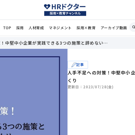
TOP
採用
人材育成
マネジメント
採用×教育
アーカイブ動画
策！中堅中小企業が実践できる3つの施策と辞めない…
記事
人手不足への対策！中堅中小企
くり
更新日：2023/07/28(金)