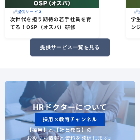
提供サービス
次世代を担う期待の若手社員を育
学
てる！OSP（オスパ）研修
ン
研
礎
提供サービス一覧を見る
HRドクターについて
採用×教育チャンネル
【採用】と【社員教育】の
お役立ち情報と資料を発信します。