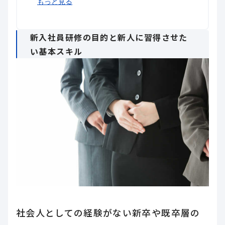
失敗しない外部研修／外部講師の選び
まとめ
もっと見る
方
新入社員研修の目的と新人に習得させた
い基本スキル
社会人としての経験がない新卒や既卒層の