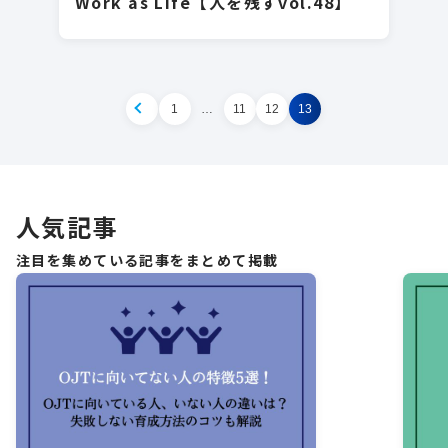
Work as Life【人を残すvol.48】
1
…
11
12
13
PREV
人気記事
注目を集めている記事をまとめて掲載