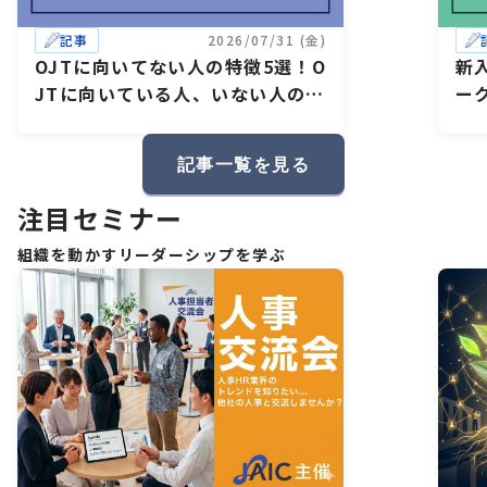
記事
2026/07/31 (金)
OJTに向いてない人の特徴5選！O
新
JTに向いている人、いない人の違
ー
いは？失敗しない育成方法のコツ
イ
も解説
記事一覧を見る
注目セミナー
組織を動かすリーダーシップを学ぶ