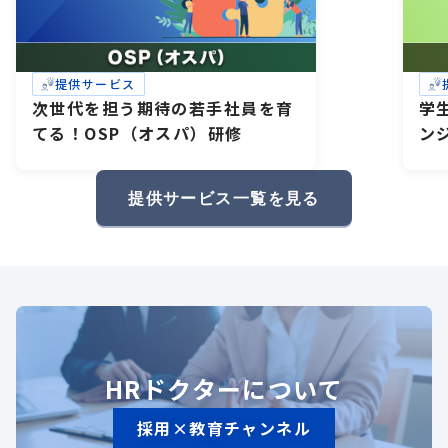
提供サービス
次世代を担う期待の若手社員を育
学
てる！OSP（オスパ）研修
ン
研
礎
提供サービス一覧を見る
HRドクターについて
採用×教育チャンネル