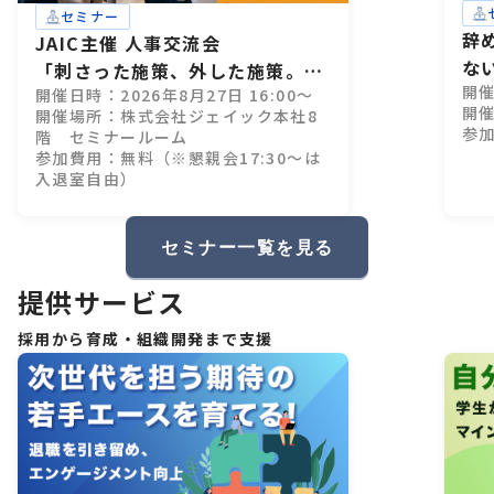
セミナー
辞
JAIC主催 人事交流会
な
「刺さった施策、外した施策。」
開催
開催日時：2026年8月27日 16:00～
28卒インターン設計、成功・失敗
開催
開催場所：株式会社ジェイック本社8
のすべて
参
階 セミナールーム
参加費用：無料（※懇親会17:30～は
入退室自由）
セミナー一覧を見る
提供サービス
採用から育成・組織開発まで支援