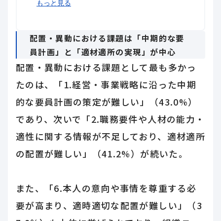
キャリア自律支援の目的は「仕事への
管理職のキャリア支援は日常業務の延
4割が管理職には部下のキャリア支援
戦略的・統合的なキャリア支援は、配
調査概要
もっと見る
意欲向上」が最多だが、目的は多様で
長が中心。中長期的な支援への期待は
をする余裕がないと感じている
置・異動と個人尊重の両立につながる
多岐にわたる
限定的
配置・異動における課題は「中期的な要
員計画」と「適材適所の実現」が中心
配置・異動における課題として最も多かっ
たのは、「1.経営・事業戦略に沿った中期
的な要員計画の策定が難しい」（43.0%）
であり、次いで「2.職務要件や人材の能力・
適性に関する情報が不足しており、適材適所
の配置が難しい」（41.2%）が続いた。
また、「6.本人の意向や事情を尊重する必
要が高まり、適時適切な配置が難しい」（3