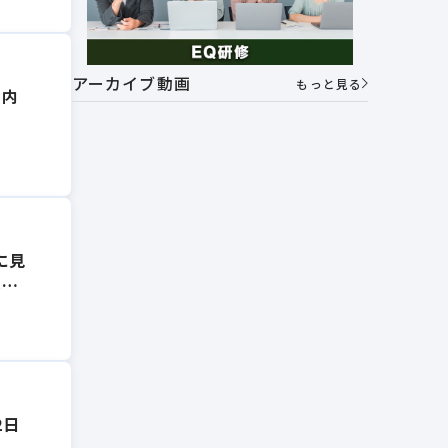
アーカイブ動画
もっと見る
の内
に見
ネー
イ
2日