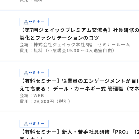
セミナー
【第7回ジェイックプレミアム交流会】社員研修
製化とファシリテーションのコツ
会場：株式会社ジェイック本社8階 セミナールーム
費用：無料（※懇親会19:30～は入退室自由）
セミナー
【有料セミナー】従業員のエンゲージメントが目
えて高まる！ デール・カーネギー式 管理職（マ
会場：WEB
ジャー）の対話力トレーニング（1日間：オンラ
費用：29,800円（税別）
ン）
セミナー
【有料セミナー】新人・若手社員研修「PRO」（