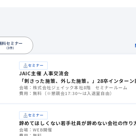
無料セミナー
（3件）
セミナー
JAIC主催 人事交流会
「刺さった施策、外した施策。」28卒インターン
会場：株式会社ジェイック本社8階 セミナールーム
計、成功・失敗のすべて
費用：無料（※懇親会17:30～は入退室自由）
セミナー
辞めてほしくない若手社員が辞めない会社の作り
会場：WEB開催
費用：無料