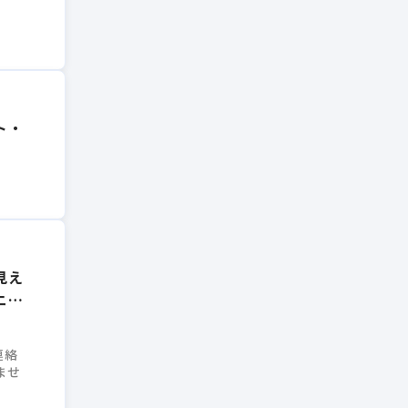
ト・
見え
ニン
連絡
ませ
ま