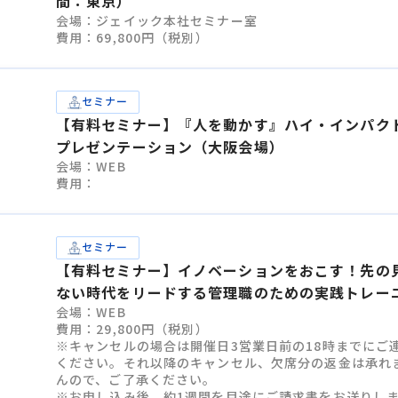
間：東京）
会場：ジェイック本社セミナー室
費用：69,800円（税別）
セミナー
【有料セミナー】『人を動かす』ハイ・インパク
プレゼンテーション（大阪会場）
会場：WEB
費用：
セミナー
【有料セミナー】イノベーションをおこす！先の
ない時代をリードする管理職のための実践トレー
会場：WEB
グ
費用：29,800円（税別）
※キャンセルの場合は開催日3営業日前の18時までにご
ください。それ以降のキャンセル、欠席分の返金は承れ
んので、ご了承ください。
※お申し込み後、約1週間を目途にご請求書をお送りし