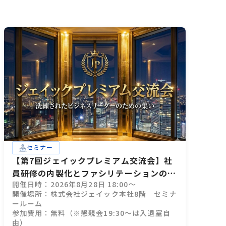
セミナー
【第7回ジェイックプレミアム交流会】社
員研修の内製化とファシリテーションのコ
開催日時：2026年8月28日 18:00～
ツ
開催場所：株式会社ジェイック本社8階 セミナ
ールーム
参加費用：無料（※懇親会19:30～は入退室自
由）