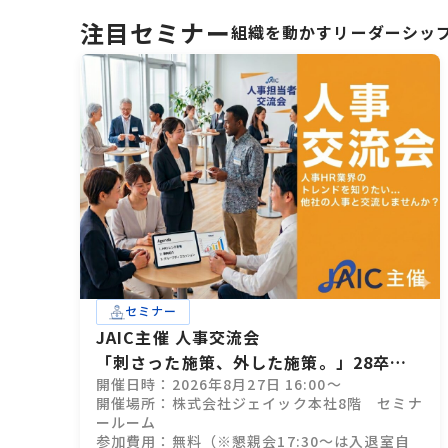
注目セミナー
組織を動かすリーダーシッ
セミナー
JAIC主催 人事交流会
「刺さった施策、外した施策。」28卒イ
開催日時：2026年8月27日 16:00～
ンターン設計、成功・失敗のすべて
開催場所：株式会社ジェイック本社8階 セミナ
ールーム
参加費用：無料（※懇親会17:30～は入退室自