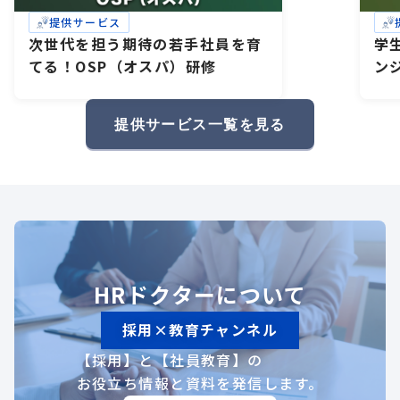
提供サービス
次世代を担う期待の若手社員を育
学
てる！OSP（オスパ）研修
ン
研
礎
提供サービス一覧を見る
HRドクターについて
採用×教育チャンネル
【採用】と【社員教育】の
お役立ち情報と資料を発信します。