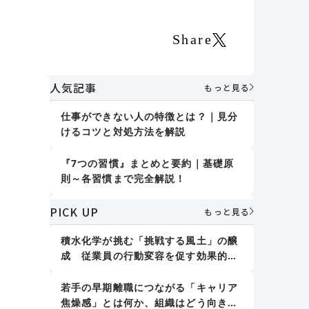
Share
人気記事
もっと見る
仕事ができない人の特徴とは？｜見分
れ
けるコツと対処方法を解説
の
『7つの習慣』まとめと要約｜基礎原
に
則～各習慣まで完全解説！
PICK UP
誤りを指摘しない｜デール・カーネギ
分
もっと見る
ー『人を動かす』
積水化学が挑む「挑戦する風土」の醸
成 従業員の行動変容を促す効果的な
人格形成に影響する7つの要素｜「大
アプローチとは
人の人格形成」で取り組むべきことも
紹介
若手の早期離職につながる「キャリア
焦燥感」とは何か、組織はどう向き合
新人教育における効果的な仕事の教え