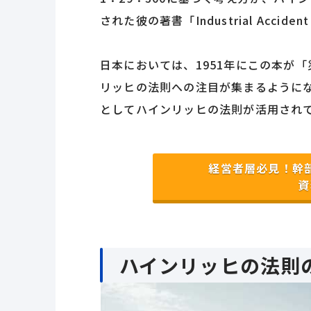
された彼の著書「Industrial Accident 
日本においては、1951年にこの本が
リッヒの法則への注目が集まるように
としてハインリッヒの法則が活用され
経営者層必見！幹
資
ハインリッヒの法則