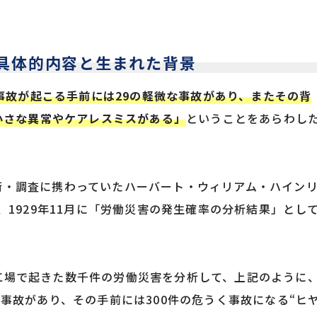
の具体的内容と生まれた背景
事故が起こる手前には29の軽微な事故があり、またその背
る小さな異常やケアレスミスがある」
ということをあらわし
術・調査に携わっていたハーバート・ウィリアム・ハイン
rich）が、1929年11月に「労働災害の発生確率の分析結果」とし
工場で起きた数千件の労働災害を分析して、上記のように
な事故があり、その手前には300件の危うく事故になる“ヒ