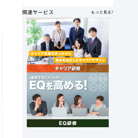
うべきか
方とは？
関連サービス
AIメンター×1on1で実現する次世代マ
もっと見る
ネジメント～「個性を活かし合う」組
織づくりの実践～
社員が自ら考え、動く力を育む。人財
マネジメント制度で実現する主体的な
キャリア形成とエンゲージメント向上
｜アフラック・伊藤氏
セルフキャリアドックとは？必要性や
メリット、具体的な導入手順や企業事
例を紹介
社外キャリア相談窓口の必要性と法人
&個人向けキャリア相談サービスを紹
介
これからの時代に 求められる組織の
あり方とは？～「管理統制」から「価
値共創」のマネジメントへ～
創業26年で売上高1兆円達成。未来の
成長を支える女性活躍とその挑戦｜オ
ープンハウスグループ
社長の右腕｜ナンバー2の上司マネジ