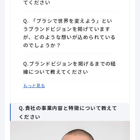
てください
Q. 「ブラシで世界を変えよう」とい
うブランドビジョンを掲げています
が、どのような想いが込められている
のでしょうか？
Q.ブランドビジョンを掲げるまでの経
緯について教えてください
Q. 全員参加型経営にシフトすべく、
Q.フィロソフィをより社内に浸透させ
Q. それ以外にも全員参加型経営に向
Q.貴社の人材育成におけるポイントを
Q.最後に貴社における事業承継につい
もっと見る
どのような施策を行ったのでしょう
るために行っていることは？
けた取り組みはあるのでしょうか？
教えてください
てお聞かせください
か？
Q.貴社の事業内容と特徴について教えて
ください