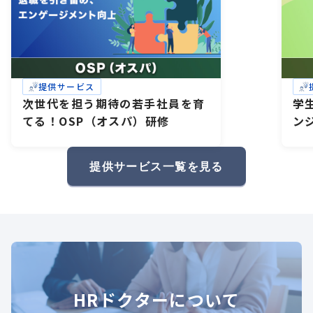
提供サービス
次世代を担う期待の若手社員を育
学
てる！OSP（オスパ）研修
ン
研
礎
提供サービス一覧を見る
HRドクターについて