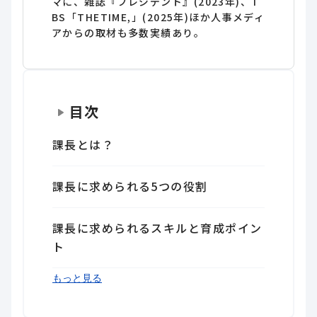
マに、雑誌『プレジデント』(2023年)、T
BS「THETIME,」(2025年)ほか人事メディ
アからの取材も多数実績あり。
目次
課長とは？
課長に求められる5つの役割
課長に求められるスキルと育成ポイン
ト
課長の役割を把握しチームを成功に導
もっと見る
こう