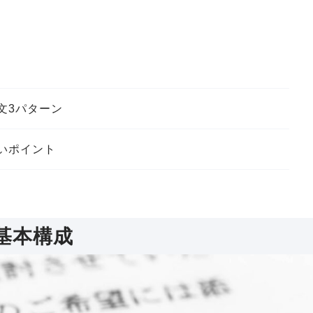
文3パターン
いポイント
ポイント
基本構成