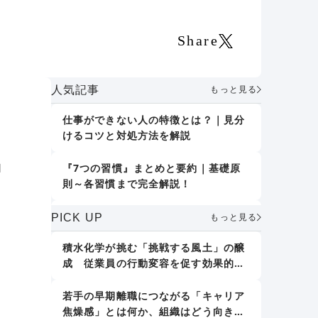
Share
人気記事
もっと見る
仕事ができない人の特徴とは？｜見分
な
けるコツと対処方法を解説
不
自
『7つの習慣』まとめと要約｜基礎原
則～各習慣まで完全解説！
り
誤りを指摘しない｜デール・カーネギ
PICK UP
もっと見る
ー『人を動かす』
し
積水化学が挑む「挑戦する風土」の醸
成 従業員の行動変容を促す効果的な
人格形成に影響する7つの要素｜「大
アプローチとは
人の人格形成」で取り組むべきことも
て
紹介
若手の早期離職につながる「キャリア
焦燥感」とは何か、組織はどう向き合
新人教育における効果的な仕事の教え