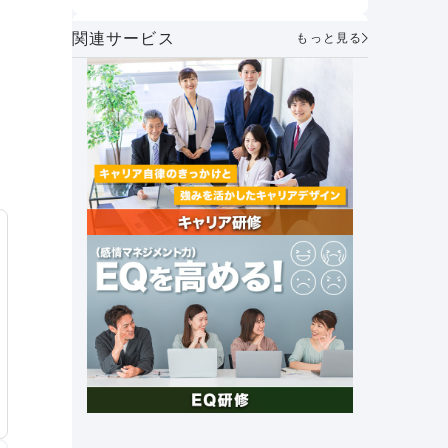
うべきか
方とは？
AIメンター×1on1で実現する次世代マ
関連サービス
もっと見る
ネジメント～「個性を活かし合う」組
織づくりの実践～
社員が自ら考え、動く力を育む。人財
マネジメント制度で実現する主体的な
キャリア形成とエンゲージメント向上
｜アフラック・伊藤氏
セルフキャリアドックとは？必要性や
メリット、具体的な導入手順や企業事
例を紹介
社外キャリア相談窓口の必要性と法人
&個人向けキャリア相談サービスを紹
介
これからの時代に 求められる組織の
あり方とは？～「管理統制」から「価
値共創」のマネジメントへ～
創業26年で売上高1兆円達成。未来の
成長を支える女性活躍とその挑戦｜オ
ープンハウスグループ
社長の右腕｜ナンバー2の上司マネジ