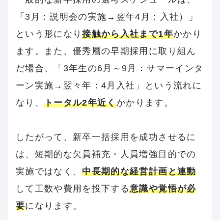
「3月：説明会の実施→翌年4月：入社）」
という形になり
接触から入社まで1年
かかり
ます。また、優秀層の早期採用に取り組ん
だ場合、「3年生の6月～9月：サマーインタ
ーン実施→翌々年：4月入社」という流れに
なり、
トータル2年近く
かかります。
したがって、新卒一括採用を成功させるに
は、短期的な欠員補充・人員増強目的での
実施ではなく、
中長期的な経営計画と連動
して工数や費用を投下する
意識や覚悟が必
要
になります。