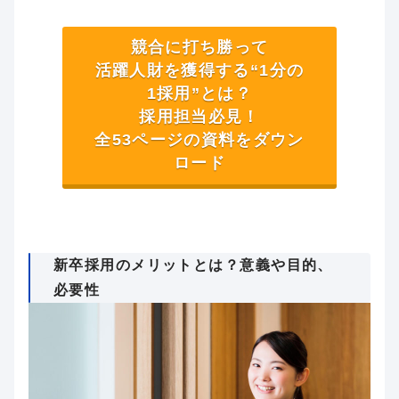
競合に打ち勝って
活躍人財を獲得する“1分の
1採用”とは？
採用担当必見！
全53ページの資料をダウン
ロード
新卒採用のメリットとは？意義や目的、
必要性