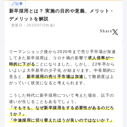
記事
新卒採用とは？ 実施の目的や意義、メリット・
デメリットを解説
更新日：2023/07/28(金)
Share
リーマンショック後から2020年まで売り手市場が加速
してきた新卒採用は、コロナ禍の影響で
求人倍率が一
時的に下がる
ことになりました。しかし、22年卒から
いよいよ大卒新卒の少子化 が始まります。中長期的に
見ると、
新卒採用の売り手市場は加速
して難易度は上
がっていく状況になると考えられます。
こうした時代に新卒採用について考えた場合、以下の
迷いが生じることもあるでしょう。
「そもそも、なぜ新卒採用をする必要性があるのだろ
うか？」
「中途採用に切り替えたほうが良いのではないか？」