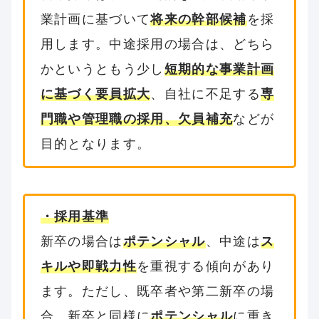
業計画に基づいて
将来の幹部候補
を採
用します。中途採用の場合は、どちら
かというともう少し
短期的な事業計画
に基づく要員拡大
、自社に不足する
専
門職や管理職の採用、欠員補充
などが
目的となります。
・採用基準
新卒の場合は
ポテンシャル
、中途は
ス
キルや即戦力性
を重視する傾向があり
ます。ただし、既卒者や第二新卒の場
合、新卒と同様に
ポテンシャル
に重き