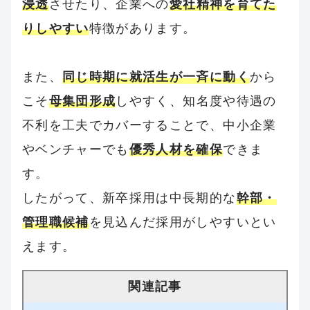
浸透
させたり、企業への
愛社精神を育てた
りしやすい
特徴があります。
また、
同じ時期に就活生が一斉に動く
から
こそ
母集団形成
しやすく、知名度や待遇の
不利を工夫でカバーすることで、中小企業
やベンチャーでも
優秀人材を確保
できま
す。
したがって、新卒採用は中長期的な
幹部・
管理職候補
を見込んだ採用がしやすいとい
えます。