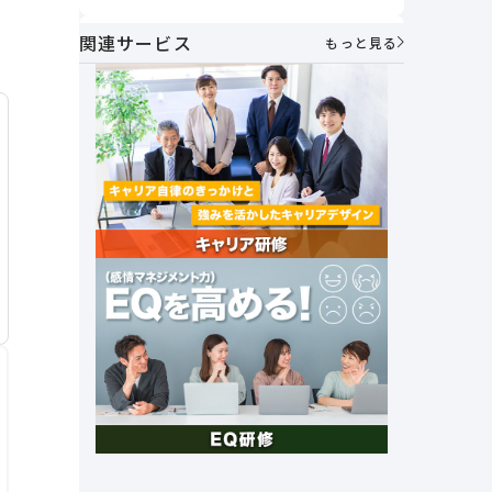
うべきか
方とは？
関連サービス
AIメンター×1on1で実現する次世代マ
もっと見る
ネジメント～「個性を活かし合う」組
織づくりの実践～
社員が自ら考え、動く力を育む。人財
マネジメント制度で実現する主体的な
キャリア形成とエンゲージメント向上
｜アフラック・伊藤氏
セルフキャリアドックとは？必要性や
メリット、具体的な導入手順や企業事
例を紹介
社外キャリア相談窓口の必要性と法人
&個人向けキャリア相談サービスを紹
介
これからの時代に 求められる組織の
あり方とは？～「管理統制」から「価
値共創」のマネジメントへ～
創業26年で売上高1兆円達成。未来の
成長を支える女性活躍とその挑戦｜オ
ープンハウスグループ
社長の右腕｜ナンバー2の上司マネジ