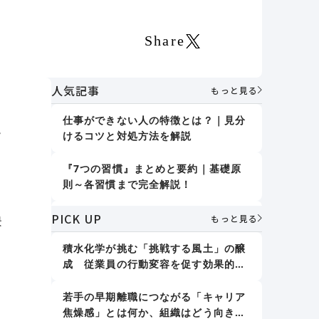
Share
人気記事
もっと見る
仕事ができない人の特徴とは？｜見分
ト
けるコツと対処方法を解説
『7つの習慣』まとめと要約｜基礎原
則～各習慣まで完全解説！
PICK UP
誤りを指摘しない｜デール・カーネギ
景
もっと見る
ー『人を動かす』
積水化学が挑む「挑戦する風土」の醸
成 従業員の行動変容を促す効果的な
人格形成に影響する7つの要素｜「大
アプローチとは
人の人格形成」で取り組むべきことも
紹介
若手の早期離職につながる「キャリア
焦燥感」とは何か、組織はどう向き合
新人教育における効果的な仕事の教え