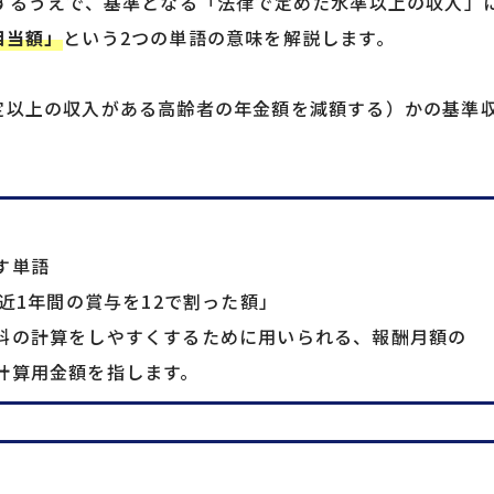
するうえで、基準となる「法律で定めた水準以上の収入」
相当額」
という2つの単語の意味を解説します。
定以上の収入がある高齢者の年金額を減額する）かの基準
す単語
直近1年間の賞与を12で割った額」
料の計算をしやすくするために用いられる、報酬月額の
計算用金額を指します。