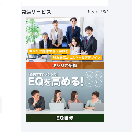
うべきか
方とは？
関連サービス
AIメンター×1on1で実現する次世代マ
もっと見る
ネジメント～「個性を活かし合う」組
織づくりの実践～
社員が自ら考え、動く力を育む。人財
マネジメント制度で実現する主体的な
キャリア形成とエンゲージメント向上
｜アフラック・伊藤氏
セルフキャリアドックとは？必要性や
メリット、具体的な導入手順や企業事
例を紹介
社外キャリア相談窓口の必要性と法人
&個人向けキャリア相談サービスを紹
介
これからの時代に 求められる組織の
あり方とは？～「管理統制」から「価
値共創」のマネジメントへ～
創業26年で売上高1兆円達成。未来の
成長を支える女性活躍とその挑戦｜オ
ープンハウスグループ
社長の右腕｜ナンバー2の上司マネジ