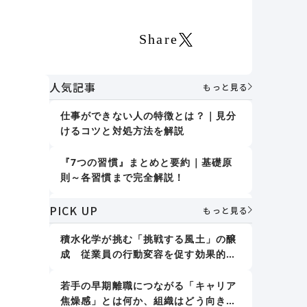
Share
人気記事
もっと見る
仕事ができない人の特徴とは？｜見分
？
けるコツと対処方法を解説
ど
『7つの習慣』まとめと要約｜基礎原
則～各習慣まで完全解説！
PICK UP
誤りを指摘しない｜デール・カーネギ
もっと見る
ー『人を動かす』
積水化学が挑む「挑戦する風土」の醸
成 従業員の行動変容を促す効果的な
人格形成に影響する7つの要素｜「大
アプローチとは
人の人格形成」で取り組むべきことも
紹介
若手の早期離職につながる「キャリア
焦燥感」とは何か、組織はどう向き合
新人教育における効果的な仕事の教え