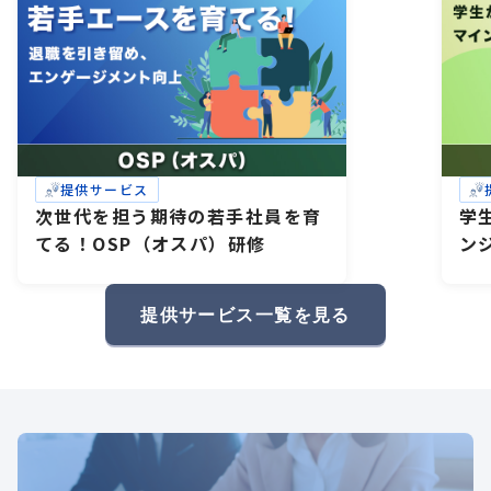
提供サービス
次世代を担う期待の若手社員を育
学
てる！OSP（オスパ）研修
ン
研
礎
提供サービス一覧を見る