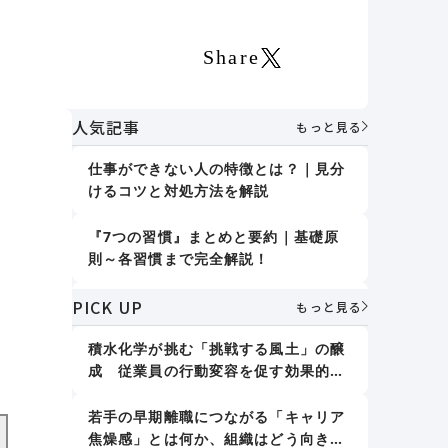
Share
人気記事
もっと見る
仕事ができない人の特徴とは？｜見分
けるコツと対処方法を解説
り
い
『7つの習慣』まとめと要約｜基礎原
に
則～各習慣まで完全解説！
PICK UP
誤りを指摘しない｜デール・カーネギ
もっと見る
ー『人を動かす』
積水化学が挑む「挑戦する風土」の醸
成 従業員の行動変容を促す効果的な
人格形成に影響する7つの要素｜「大
アプローチとは
人の人格形成」で取り組むべきことも
紹介
若手の早期離職につながる「キャリア
焦燥感」とは何か、組織はどう向き合
新人教育における効果的な仕事の教え