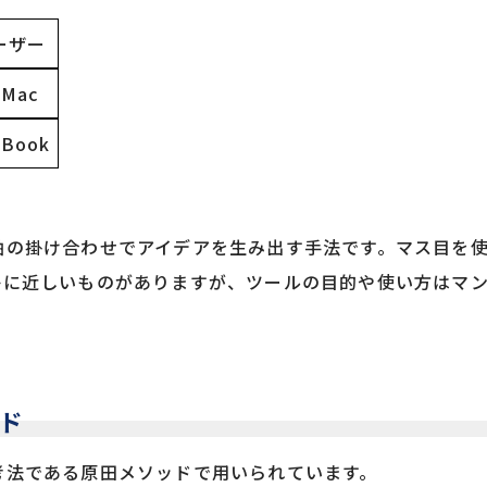
ーザー
 Mac
 Book
軸の掛け合わせでアイデアを生み出す手法です。マス目を
かに近しいものがありますが、ツールの目的や使い方はマ
ド
考法である原田メソッドで用いられています。