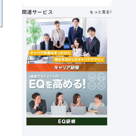
うべきか
方とは？
関連サービス
AIメンター×1on1で実現する次世代マ
もっと見る
ネジメント～「個性を活かし合う」組
織づくりの実践～
社員が自ら考え、動く力を育む。人財
マネジメント制度で実現する主体的な
キャリア形成とエンゲージメント向上
｜アフラック・伊藤氏
セルフキャリアドックとは？必要性や
メリット、具体的な導入手順や企業事
例を紹介
社外キャリア相談窓口の必要性と法人
&個人向けキャリア相談サービスを紹
介
これからの時代に 求められる組織の
あり方とは？～「管理統制」から「価
値共創」のマネジメントへ～
創業26年で売上高1兆円達成。未来の
成長を支える女性活躍とその挑戦｜オ
ープンハウスグループ
社長の右腕｜ナンバー2の上司マネジ