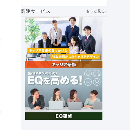
うべきか
方とは？
AIメンター×1on1で実現する次世代マ
関連サービス
もっと見る
ネジメント～「個性を活かし合う」組
織づくりの実践～
社員が自ら考え、動く力を育む。人財
マネジメント制度で実現する主体的な
キャリア形成とエンゲージメント向上
｜アフラック・伊藤氏
セルフキャリアドックとは？必要性や
メリット、具体的な導入手順や企業事
例を紹介
社外キャリア相談窓口の必要性と法人
&個人向けキャリア相談サービスを紹
介
これからの時代に 求められる組織の
あり方とは？～「管理統制」から「価
値共創」のマネジメントへ～
創業26年で売上高1兆円達成。未来の
成長を支える女性活躍とその挑戦｜オ
ープンハウスグループ
社長の右腕｜ナンバー2の上司マネジ