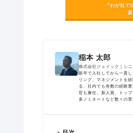
『わが社で
資
稲本 太郎
株式会社ジェイック｜シニ
新卒で入社してから一貫し
リング、マネジメントを経
る、社内でも有数の経験豊
官も兼任。新人賞、トップ
多ノミネートなど数々の受
目次