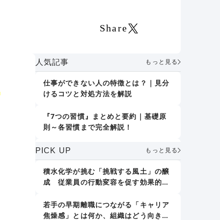
Share
人気記事
もっと見る
仕事ができない人の特徴とは？｜見分
に
けるコツと対処方法を解説
『7つの習慣』まとめと要約｜基礎原
則～各習慣まで完全解説！
く
誤りを指摘しない｜デール・カーネギ
PICK UP
もっと見る
ー『人を動かす』
積水化学が挑む「挑戦する風土」の醸
成 従業員の行動変容を促す効果的な
人格形成に影響する7つの要素｜「大
アプローチとは
人の人格形成」で取り組むべきことも
紹介
若手の早期離職につながる「キャリア
焦燥感」とは何か、組織はどう向き合
新人教育における効果的な仕事の教え