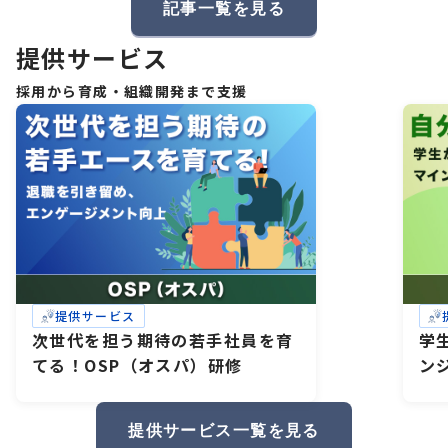
記事一覧を見る
提供サービス
採用から育成・組織開発まで支援
提供サービス
次世代を担う期待の若手社員を育
学
てる！OSP（オスパ）研修
ン
研
礎
提供サービス一覧を見る