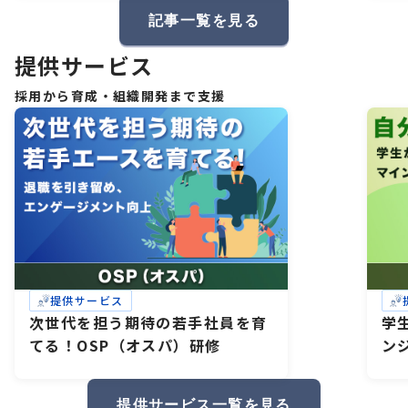
記事一覧を見る
提供サービス
採用から育成・組織開発まで支援
提供サービス
次世代を担う期待の若手社員を育
学
てる！OSP（オスパ）研修
ン
研
礎
提供サービス一覧を見る