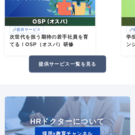
提供サービス
次世代を担う期待の若手社員を育
学
てる！OSP（オスパ）研修
ン
研
礎
提供サービス一覧を見る
HRドクターについて
採用×教育チャンネル