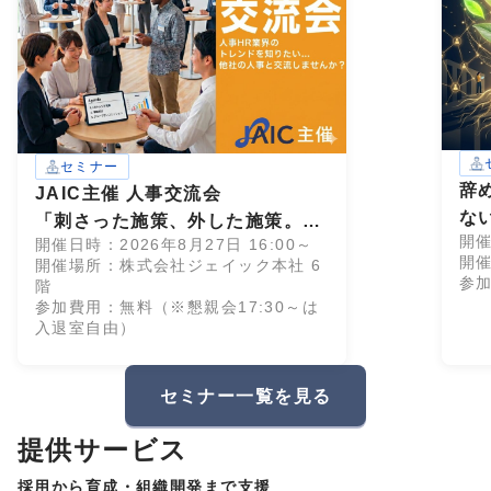
セミナー
辞
JAIC主催 人事交流会
な
「刺さった施策、外した施策。」
開催
開催日時：2026年8月27日 16:00～
28卒インターン設計、成功・失敗
開催
開催場所：株式会社ジェイック本社 6
のすべて
参
階
参加費用：無料（※懇親会17:30～は
入退室自由）
セミナー一覧を見る
提供サービス
採用から育成・組織開発まで支援