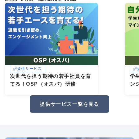
提供サービス
次世代を担う期待の若手社員を育
学
てる！OSP（オスパ）研修
ン
研
礎
提供サービス一覧を見る