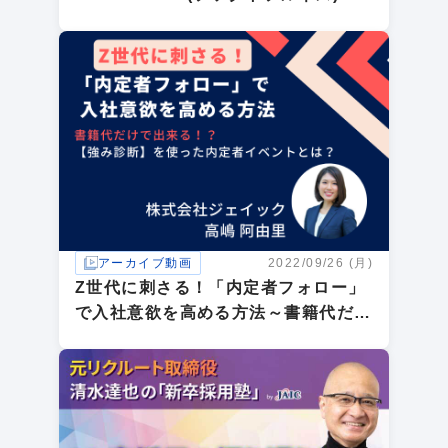
誰も教えてくれない学生の本音！
アーカイブ動画
2022/09/26 (月)
Z世代に刺さる！「内定者フォロー」
で入社意欲を高める方法～書籍代だけ
で出来る！？【強み診断】を使った内
定者イベントとは？～