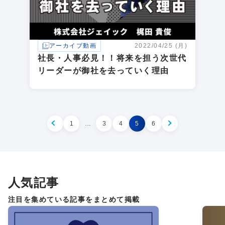
アーカイブ動画
2022/04/25 (月)
社長・人事必見！！将来を担う次世代
リーダーが御社を去っていく理由
1
…
3
4
5
6
PREV
人気記事
注目を集めている記事をまとめて掲載