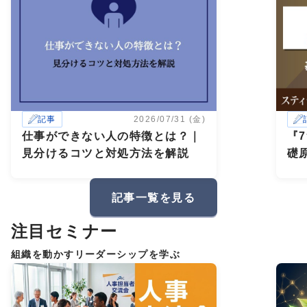
記事
2026/07/31 (金)
仕事ができない人の特徴とは？｜
『
見分けるコツと対処方法を解説
礎
記事一覧を見る
注目セミナー
組織を動かすリーダーシップを学ぶ