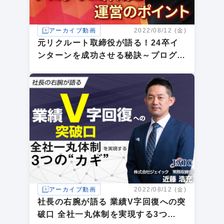
アーカイブ動画
2022/08/12 (金)
元リクルート取締役が語る！24卒イ
ンターンを成功させる秘訣～プログラ
ム作成と運営のポイント～
アーカイブ動画
2022/08/12 (金)
社長の右腕が語る 業績V字回復への突
破口 全社一丸体制を実現する3つ