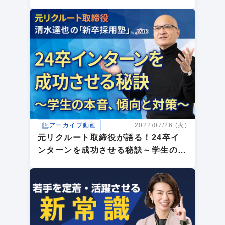
の“カギ”
アーカイブ動画
2022/07/26 (火)
元リクルート取締役が語る！24卒イ
ンターンを成功させる秘訣～学生の本
音、傾向と対策～