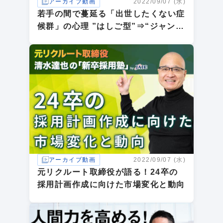
アーカイブ動画
2022/09/07 (水)
若手の間で蔓延る「出世したくない症
候群」の心理 ”はしご型”⇒“ジャング
ルジム型”のキャリア観とは？
アーカイブ動画
2022/09/07 (水)
元リクルート取締役が語る！24卒の
採用計画作成に向けた市場変化と動向