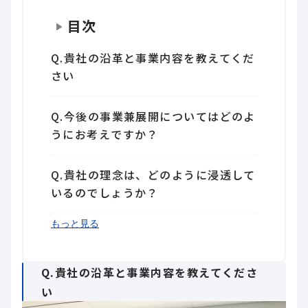
目次
Q.貴社の沿革と事業内容を教えてくだ
さい
Q.今後の事業兼展開についてはどのよ
うにお考えですか？
Q.貴社の理念は、どのように浸透して
いるのでしょうか？
Q.21か国30拠点とグローバル化する
Q.グローバル展開をするためには、ダ
Q.採用で重視している点についてお聞
Q.貴社の社員の働きがいを高める要
Q.人事評価はどのように行われていま
Q.研修制度など、今後の人材育成につ
もっと見る
中、海外への文化浸透はいかがです
イバーシティの側面も重要ですか？
かせ下さい
素・施策についてはいかがでしょうか
すか？
いてお聞かせください
か？
Q.貴社の沿革と事業内容を教えてくださ
い