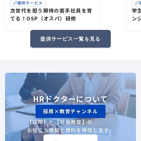
提供サービス
次世代を担う期待の若手社員を育
学
てる！OSP（オスパ）研修
ン
研
礎
提供サービス一覧を見る
HRドクターについて
採用×教育チャンネル
【採用】と【社員教育】の
お役立ち情報と資料を発信します。