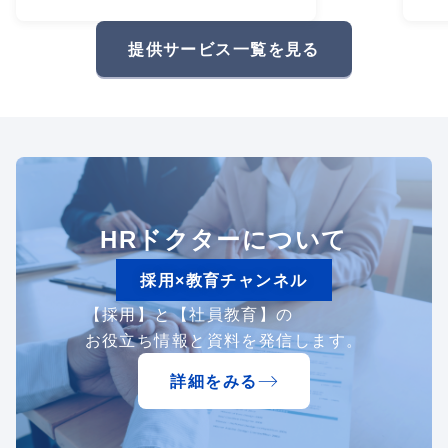
研
礎
提供サービス一覧を見る
HRドクターについて
採用×教育チャンネル
【採用】と【社員教育】の
お役立ち情報と資料を発信します。
詳細をみる