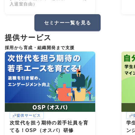
入退室自由）
セミナー一覧を見る
提供サービス
採用から育成・組織開発まで支援
提供サービス
次世代を担う期待の若手社員を育
学
てる！OSP（オスパ）研修
ン