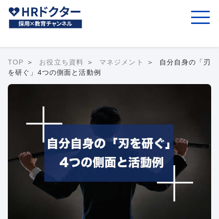
TOP
お役立ち資料
マネジメント
自分自身の「刃
を研ぐ」4つの側面と活動例