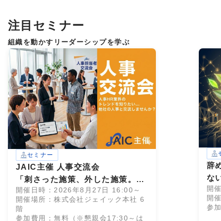
注目セミナー
組織を動かすリーダーシップを学ぶ
セミナー
辞
JAIC主催 人事交流会
な
「刺さった施策、外した施策。」
開催
開催日時：2026年8月27日 16:00～
28卒インターン設計、成功・失敗
開催
開催場所：株式会社ジェイック本社 6
のすべて
参
階
参加費用：無料（※懇親会17:30～は