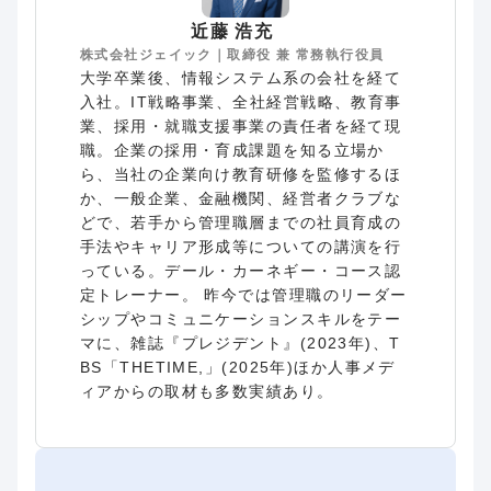
近藤 浩充
株式会社ジェイック｜取締役 兼 常務執行役員
大学卒業後、情報システム系の会社を経て
入社。IT戦略事業、全社経営戦略、教育事
業、採用・就職支援事業の責任者を経て現
職。企業の採用・育成課題を知る立場か
ら、当社の企業向け教育研修を監修するほ
か、一般企業、金融機関、経営者クラブな
どで、若手から管理職層までの社員育成の
手法やキャリア形成等についての講演を行
っている。デール・カーネギー・コース認
定トレーナー。 昨今では管理職のリーダー
シップやコミュニケーションスキルをテー
マに、雑誌『プレジデント』(2023年)、T
BS「THETIME,」(2025年)ほか人事メデ
ィアからの取材も多数実績あり。