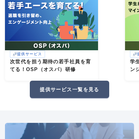
提供サービス
次世代を担う期待の若手社員を育
学
てる！OSP（オスパ）研修
ン
研
礎
提供サービス一覧を見る