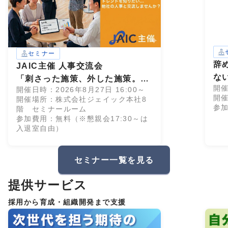
セミナー
辞
JAIC主催 人事交流会
な
「刺さった施策、外した施策。」
開催
開催日時：2026年8月27日 16:00～
28卒インターン設計、成功・失敗
開催
開催場所：株式会社ジェイック本社8
のすべて
参
階 セミナールーム
参加費用：無料（※懇親会17:30～は
入退室自由）
セミナー一覧を見る
提供サービス
採用から育成・組織開発まで支援