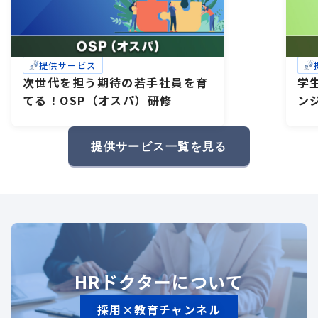
提供サービス
次世代を担う期待の若手社員を育
学
てる！OSP（オスパ）研修
ン
研
礎
提供サービス一覧を見る
HRドクターについて
採用×教育チャンネル