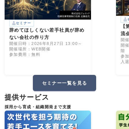
セミナー
【
辞めてほしくない若手社員が辞め
流
ない会社の作り方
開催
リ
開催日時：2026年8月27日 13:00～
開
開催場所：WEB開催
階
参加費用：無料
参加
入
セミナー一覧を見る
提供サービス
採用から育成・組織開発まで支援