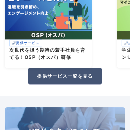
提供サービス
次世代を担う期待の若手社員を育
学
てる！OSP（オスパ）研修
ン
研
礎
提供サービス一覧を見る