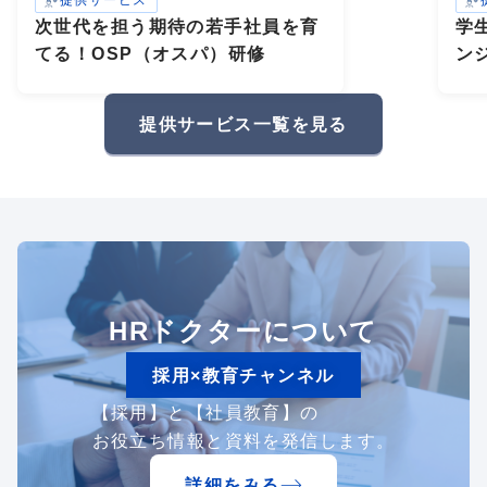
提供サービス
次世代を担う期待の若手社員を育
学
てる！OSP（オスパ）研修
ン
研
礎
提供サービス一覧を見る
HRドクターについて
採用×教育チャンネル
【採用】と【社員教育】の
お役立ち情報と資料を発信します。
詳細をみる