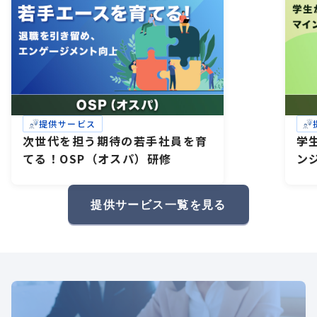
提供サービス
次世代を担う期待の若手社員を育
学
てる！OSP（オスパ）研修
ン
研
礎
提供サービス一覧を見る