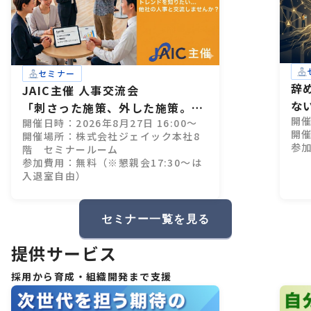
セミナー
辞
JAIC主催 人事交流会
な
「刺さった施策、外した施策。」
開催
開催日時：2026年8月27日 16:00～
28卒インターン設計、成功・失敗
開催
開催場所：株式会社ジェイック本社8
のすべて
参
階 セミナールーム
参加費用：無料（※懇親会17:30～は
入退室自由）
セミナー一覧を見る
提供サービス
採用から育成・組織開発まで支援