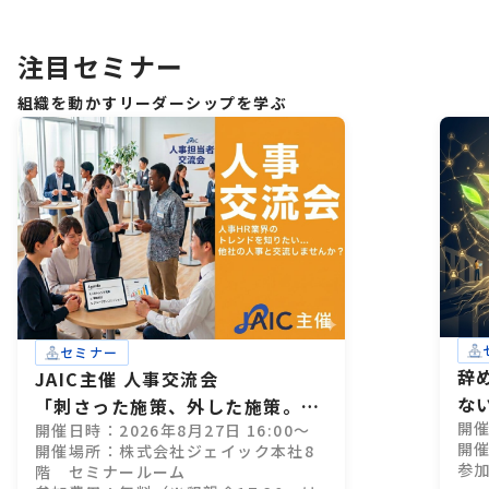
注目セミナー
組織を動かすリーダーシップを学ぶ
セミナー
辞
JAIC主催 人事交流会
な
「刺さった施策、外した施策。」
開催
開催日時：2026年8月27日 16:00～
28卒インターン設計、成功・失敗
開催
開催場所：株式会社ジェイック本社8
のすべて
参
階 セミナールーム