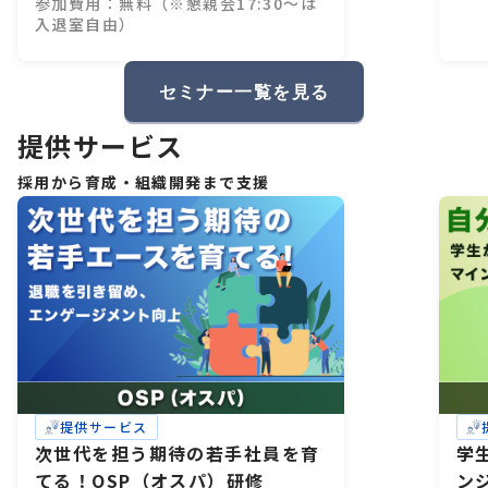
参加費用：無料（※懇親会17:30～は
入退室自由）
セミナー一覧を見る
提供サービス
採用から育成・組織開発まで支援
提供サービス
次世代を担う期待の若手社員を育
学
てる！OSP（オスパ）研修
ン