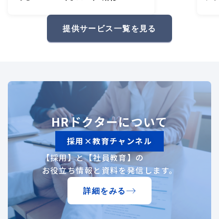
研
礎
提供サービス一覧を見る
HRドクターについて
採用×教育チャンネル
【採用】と【社員教育】の
お役立ち情報と資料を発信します。
詳細をみる