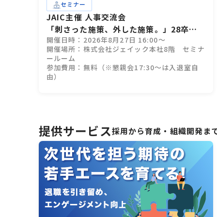
セミナー
JAIC主催 人事交流会
「刺さった施策、外した施策。」28卒イ
開催日時：2026年8月27日 16:00～
ンターン設計、成功・失敗のすべて
開催場所：株式会社ジェイック本社8階 セミナ
ールーム
参加費用：無料（※懇親会17:30～は入退室自
由）
提供サービス
採用から育成・組織開発ま