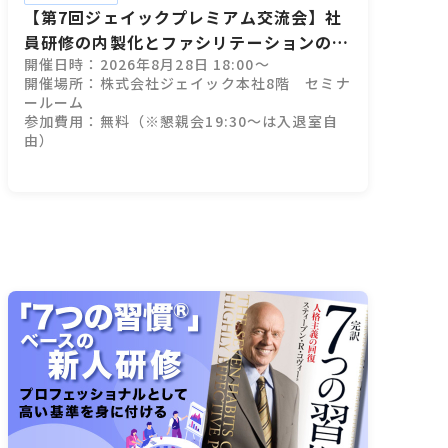
【第7回ジェイックプレミアム交流会】社
員研修の内製化とファシリテーションのコ
開催日時：2026年8月28日 18:00～
ツ
開催場所：株式会社ジェイック本社8階 セミナ
ールーム
参加費用：無料（※懇親会19:30～は入退室自
由）