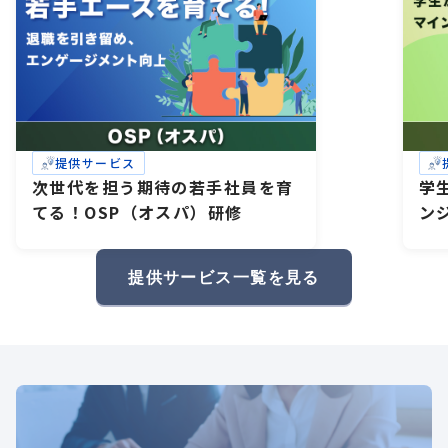
提供サービス
次世代を担う期待の若手社員を育
学
てる！OSP（オスパ）研修
ン
研
礎
提供サービス一覧を見る