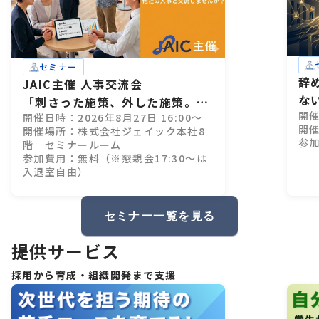
セミナー
辞
JAIC主催 人事交流会
な
「刺さった施策、外した施策。」
開催
開催日時：2026年8月27日 16:00～
28卒インターン設計、成功・失敗
開催
開催場所：株式会社ジェイック本社8
のすべて
参
階 セミナールーム
参加費用：無料（※懇親会17:30～は
入退室自由）
セミナー一覧を見る
提供サービス
採用から育成・組織開発まで支援