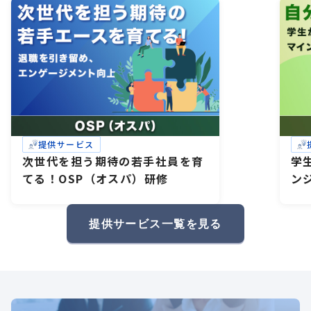
提供サービス
次世代を担う期待の若手社員を育
学
てる！OSP（オスパ）研修
ン
研
礎
提供サービス一覧を見る