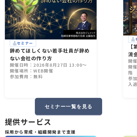
セミナー
【
辞めてほしくない若手社員が辞め
流
ない会社の作り方
開催
リ
開催日時：2026年8月27日 13:00～
開
開催場所：WEB開催
階
参加費用：無料
参加
入
セミナー一覧を見る
提供サービス
採用から育成・組織開発まで支援