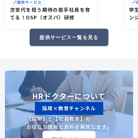
提供サービス
次世代を担う期待の若手社員を育
学
てる！OSP（オスパ）研修
ン
研
礎
提供サービス一覧を見る
HRドクターについて
採用×教育チャンネル
【採用】と【社員教育】の
お役立ち情報と資料を発信します。