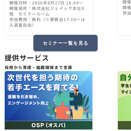
開催
開催日時：2026年8月27日 16:00～
28卒インターン設計、成功・失敗
開催
開催場所：株式会社ジェイック本社8
のすべて
参
階 セミナールーム
参加費用：無料（※懇親会17:30～は
入退室自由）
セミナー一覧を見る
提供サービス
採用から育成・組織開発まで支援