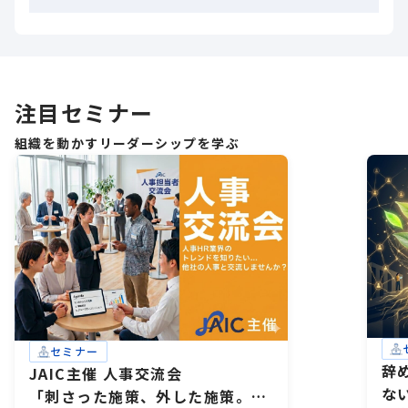
注目セミナー
組織を動かすリーダーシップを学ぶ
セミナー
辞
JAIC主催 人事交流会
な
「刺さった施策、外した施策。」