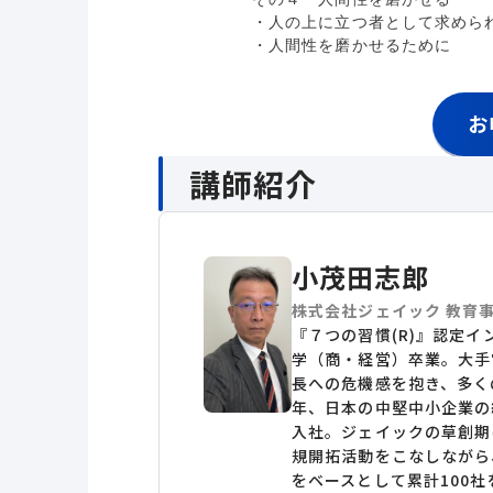
・人の上に立つ者として求めら
・人間性を磨かせるために
お
講師紹介
小茂田志郎
株式会社ジェイック 教育事
『７つの習慣(R)』認定イ
学（商・経営）卒業。大手
長への危機感を抱き、多く
年、日本の中堅中小企業の
入社。ジェイックの草創期
規開拓活動をこなしながら
をベースとして累計100