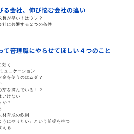
びる会社、伸び悩む会社の違い
成長が早い！はウソ？
会社に共通する２つの条件
って管理職にやらせてほしい４つのこと
に効く
コミュニケーション
お金を使うのはムダ？
い
の芽を摘んでいる！？
はいけない
るか？
る
人材育成の鉄則
ようにやりたい』という前提を持つ
教える