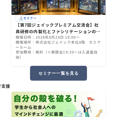
セミナー
【第7回ジェイックプレミアム交流会】社
員研修の内製化とファシリテーションのコ
開催日時：2026年8月28日 18:00～
ツ
開催場所：株式会社ジェイック本社8階 セミナ
ールーム
参加費用：無料（※懇親会19:30～は入退室自
由）
セミナー一覧を見る
で支援