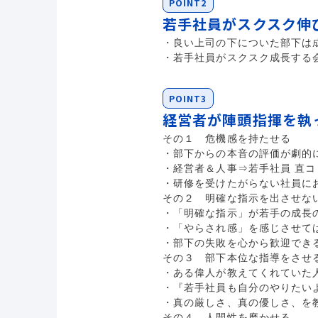
POINT2
若手社員がスクスク伸
・良い上司の下についた部下は
・若手社員がスクスク成長する
POINT3
経営者が陣頭指揮を執
その１ 危機感を持たせる
・部下からの本音の評価が劇的
・経営者＆人事⇒若手社員 直
・研修を受けたがらない社員に
その２ 明確な指示を出させな
・「明確な指示」が若手の成長
・「やらされ感」を感じさせて
・部下の失敗を心から歓迎でき
その３ 部下本位な指導をさせ
・ある偉人が教えてくれていた
・『若手社員も自分のやりたい
・真の厳しさ、真の優しさ、を
その４ 人間性を磨かせる