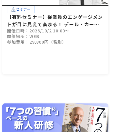
セミナー
【有料セミナー】従業員のエンゲージメン
トが目に見えて高まる！ デール・カーネ
開催日時：2026/10/2 10:00～
ギー式 管理職（マネージャー）の対話力
開催場所：WEB
トレーニング（1日間：オンライン）
参加費用：29,800円（税別）