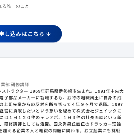
れる唯一のこと
申し込みはこちら
業部 研修講師
ンストラクター 1969年群馬県伊勢崎市生まれ。1991年中央大
電子部品メーカーに就職するも、独特の組織風土に自身の成
の上司先輩からの反対を断ち切って４年９ヶ月で退職。1997
経営に貢献したいという想いを秘めて株式会社ジェイックに
には１日１２０件のテレアポ、１日３件の社長面談という新
、研修講師としても活躍。国永秀男氏直伝のドラッカー理論
社を超える企業の人と組織の問題に関わる。独立起業にも挑戦