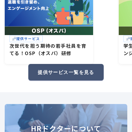
提供サービス
次世代を担う期待の若手社員を育
学
てる！OSP（オスパ）研修
ン
研
礎
提供サービス一覧を見る
HRドクターについて