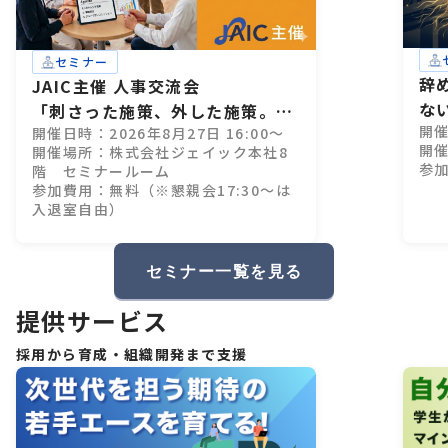
セミナー
辞
JAIC主催 人事交流会
な
「刺さった施策、外した施策。」
開催
開催日時：2026年8月27日 16:00～
28卒インターン設計、成功・失敗
開催
開催場所：株式会社ジェイック本社8
のすべて
参
階 セミナールーム
参加費用：無料（※懇親会17:30～は
入退室自由）
セミナー一覧を見る
提供サービス
採用から育成・組織開発まで支援