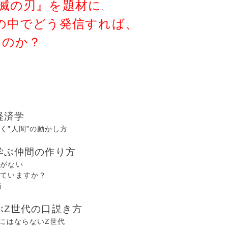
滅の刃』を題材に
、
中でどう発信すれば、
のか？
経済学
く”人間”の動かし方
学ぶ仲間の作り方
がない
ていますか？
析
ぶZ世代の口説き方
にはならないZ世代