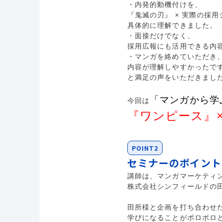
・内発的動機付けを、
『鬼滅の刃』 × 実際の採
具体的に理解できました。
・面接だけでなく、
採用広報にも活用できる内
・マンガを絡めていただき
内容が理解しやすかったで
と満足の声をいただきまし
「マンガから学
今回は
『ワンピース』
POINT2
セミナーのポイント
講師は、マンガマーケティ
株式会社シンフィールドの
田所様と企画を打ち合わせ
学びになることがポロポロ