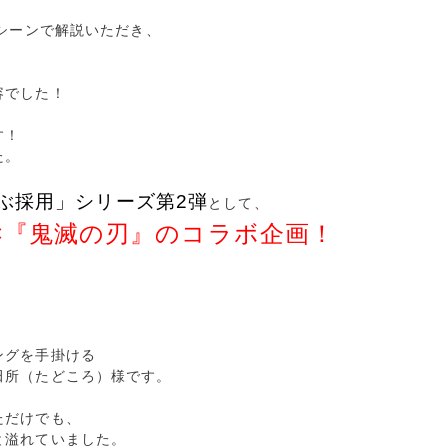
用シーンで解説いただき、
容でした！
、
す！
た。
ぶ採用」シリーズ第2弾
として、
×『鬼滅の刃』のコラボ企画！
ングを手掛ける
田所（たどころ）様です。
ただけでも、
と溢れていました。