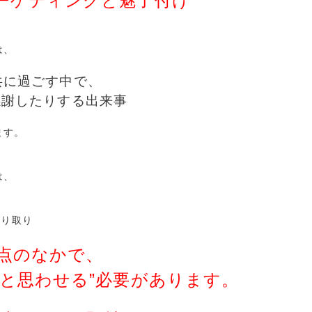
ーゲティングと魅了付け
は、
共に過ごす中で、
謝したりする出来事
ます。
は、
やり取り
点のなかで、
いと思わせる”必要があります。