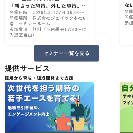
な
「刺さった施策、外した施策。」
開催
開催日時：2026年8月27日 16:00～
28卒インターン設計、成功・失敗
開催
開催場所：株式会社ジェイック本社8
のすべて
参
階 セミナールーム
参加費用：無料（※懇親会17:30～は
入退室自由）
セミナー一覧を見る
提供サービス
採用から育成・組織開発まで支援