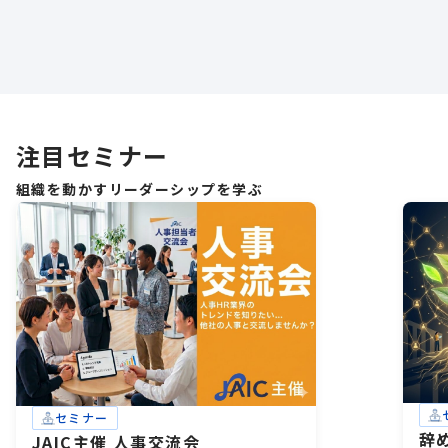
注目セミナー
組織を動かすリーダーシップを学ぶ
セミナー
辞
JAIC主催 人事交流会