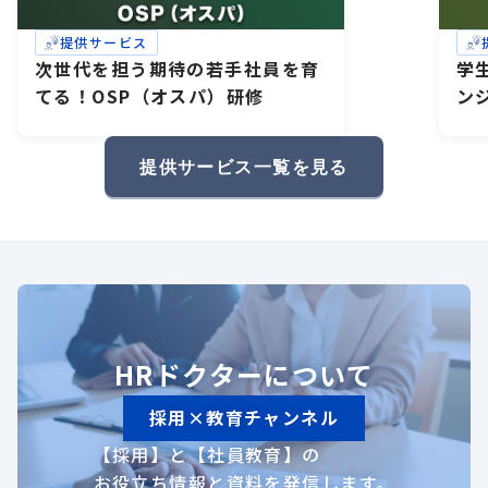
提供サービス
次世代を担う期待の若手社員を育
学
てる！OSP（オスパ）研修
ン
研
礎
提供サービス一覧を見る
HRドクターについて
採用×教育チャンネル
【採用】と【社員教育】の
お役立ち情報と資料を発信します。