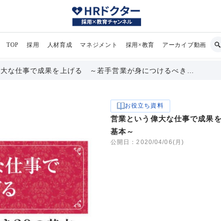
TOP
採用
人材育成
マネジメント
採用×教育
アーカイブ動画
偉大な仕事で成果を上げる ～若手営業が身につけるべき…
お役立ち資料
営業という偉大な仕事で成果
基本～
公開日：2020/04/06(月)