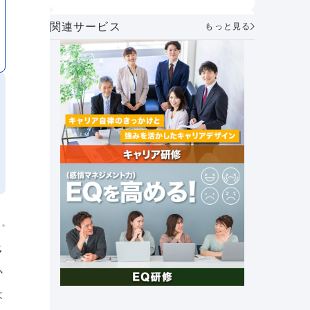
うべきか
方とは？
AIメンター×1on1で実現する次世代マ
関連サービス
もっと見る
ネジメント～「個性を活かし合う」組
織づくりの実践～
社員が自ら考え、動く力を育む。人財
マネジメント制度で実現する主体的な
キャリア形成とエンゲージメント向上
｜アフラック・伊藤氏
セルフキャリアドックとは？必要性や
メリット、具体的な導入手順や企業事
例を紹介
社外キャリア相談窓口の必要性と法人
&個人向けキャリア相談サービスを紹
介
これからの時代に 求められる組織の
あり方とは？～「管理統制」から「価
値共創」のマネジメントへ～
多
創業26年で売上高1兆円達成。未来の
か
成長を支える女性活躍とその挑戦｜オ
ープンハウスグループ
は
社長の右腕｜ナンバー2の上司マネジ