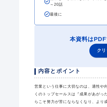
～20話
最後に
本資料はPD
クリ
内容とポイント
営業という仕事に大切なのは、適性や
くのトップセールスは『成果があがっ
らこそ努力が苦にならなくなり、より