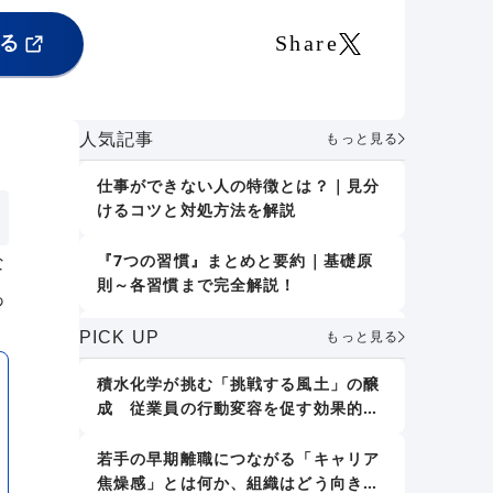
Share
る
人気記事
もっと見る
仕事ができない人の特徴とは？｜見分
けるコツと対処方法を解説
『7つの習慣』まとめと要約｜基礎原
な
則～各習慣まで完全解説！
あ
誤りを指摘しない｜デール・カーネギ
PICK UP
もっと見る
ー『人を動かす』
積水化学が挑む「挑戦する風土」の醸
成 従業員の行動変容を促す効果的な
人格形成に影響する7つの要素｜「大
アプローチとは
人の人格形成」で取り組むべきことも
紹介
若手の早期離職につながる「キャリア
焦燥感」とは何か、組織はどう向き合
新人教育における効果的な仕事の教え