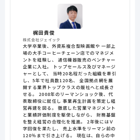
梶田貴俊
株式会社ジェイック
大学卒業後、外資系複合型映画館や 一部上
場の大手コーヒーチェーン店でのマネジメ
ントを経験し、 通信機器販売のベンチャー
企業に入社。 トップセールス及びマネージ
ャーとして、 当時20名程だった組織を牽引
し、5年で社員数120名、 全国拠点網を展
開する業界トップクラスの販社へと成長さ
せる。 2008年のリーマンショック後、代
表取締役に就任し 事業再生計画を策定し経
営再建を図る。 徹底した営業マネジメント
と業績評価制度を駆使しながら、 財務基盤
を整え経営の合理化を推進。 2年後にはＶ
字回復を果たし、 売上水準をリーマン前の
120％まで引き上げる。 現在は、自らの中