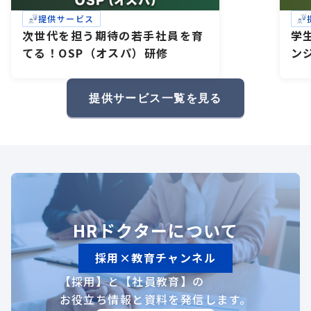
提供サービス
次世代を担う期待の若手社員を育
学
てる！OSP（オスパ）研修
ン
研
礎
提供サービス一覧を見る
HRドクターについて
採用×教育チャンネル
【採用】と【社員教育】の
お役立ち情報と資料を発信します。