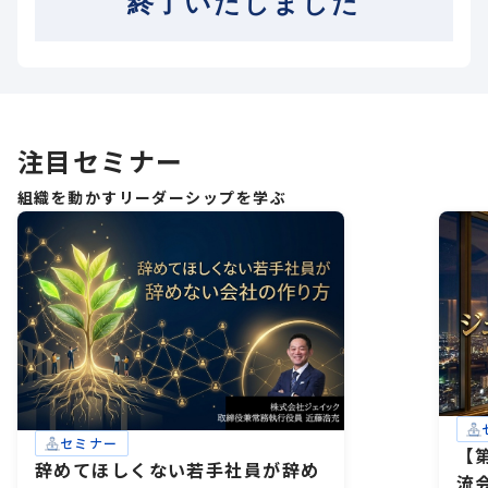
終了いたしました
注目セミナー
組織を動かすリーダーシップを学ぶ
セミナー
【
辞めてほしくない若手社員が辞め
流