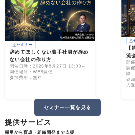
セミナー
【
辞めてほしくない若手社員が辞め
流
ない会社の作り方
開催
リ
開催日時：2026年8月27日 13:00～
開
開催場所：WEB開催
階
参加費用：無料
参加
入
セミナー一覧を見る
提供サービス
採用から育成・組織開発まで支援