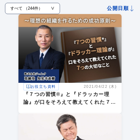
公開日順
お役立ち資料
2021/04/22 (木)
『７つの習慣®』と『ドラッカー理
論』が口をそろえて教えてくれた７つ
の大切なこと～理想の組織をつくるた
めの成功原則～