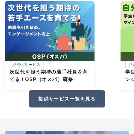
提供サービス
次世代を担う期待の若手社員を育
学
てる！OSP（オスパ）研修
ン
研
礎
提供サービス一覧を見る